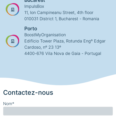
Bucarest
ImpulsBox
11, Ion Campineanu Street, 4th floor
010031 District 1, Bucharest - Romania
Porto
BoostMyOrganisation
Edifício Tower Plaza, Rotunda Engº Edgar
Cardoso, nº 23 13º
4400-676 Vila Nova de Gaia - Portugal
Contactez-nous
Nom*