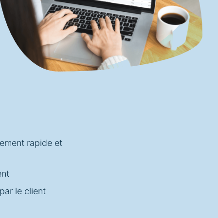
tement rapide et
ent
ar le client