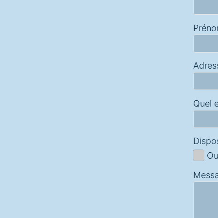
Prén
Adres
Quel e
Dispo
Ou
Mess