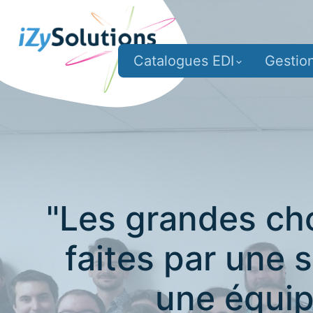
Catalogues EDI
Gestio
"Les grandes cho
faites par une 
une équip