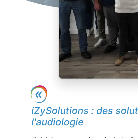
iZySolutions : des solu
l'audiologie