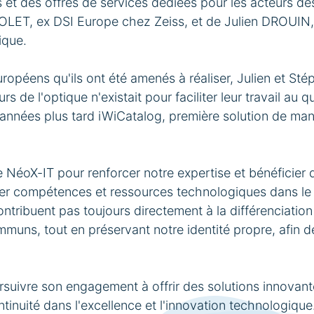
 et des offres de services dédiées pour les acteurs des 
LET, ex DSI Europe chez Zeiss, et de Julien DROUIN, s
ique.
ropéens qu'ils ont été amenés à réaliser, Julien et Sté
s de l'optique n'existait pour faciliter leur travail au 
s années plus tard iWiCatalog, première solution de m
e NéoX-IT pour renforcer notre expertise et bénéficier
ser compétences et ressources technologiques dans le s
ontribuent pas toujours directement à la différenciatio
ommuns, tout en préservant notre identité propre, afin
ursuivre son engagement à offrir des solutions innovan
ntinuité dans l'excellence et l'innovation technologique